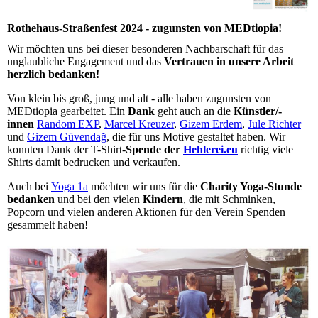
Rothehaus-Straßenfest 2024 - zugunsten von MEDtiopia!
Wir möchten uns bei dieser besonderen Nachbarschaft für das
unglaubliche Engagement und das
Vertrauen in unsere Arbeit
herzlich bedanken!
Von klein bis groß, jung und alt - alle haben zugunsten von
MEDtiopia gearbeitet. Ein
Dank
geht auch an die
Künstler/-
innen
Random EXP
,
Marcel Kreuzer
,
Gizem Erdem
,
Jule Richter
und
Gizem Güvendağ
, die für uns Motive gestaltet haben. Wir
konnten Dank der T-Shirt-
Spende der
Hehlerei.eu
richtig viele
Shirts damit bedrucken und verkaufen.
Auch bei
Yoga 1a
möchten wir uns für die
Charity Yoga-Stunde
bedanken
und bei den vielen
Kindern
, die mit Schminken,
Popcorn und vielen anderen Aktionen für den Verein Spenden
gesammelt haben!