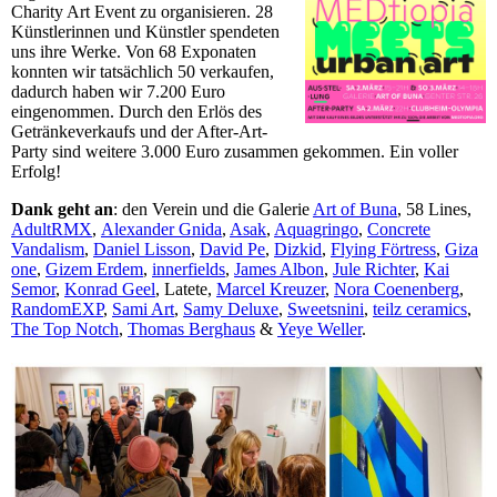
Charity Art Event zu organisieren. 28
Künstlerinnen und Künstler spendeten
uns ihre Werke. Von 68 Exponaten
konnten wir tatsächlich 50 verkaufen,
dadurch haben wir 7.200 Euro
eingenommen. Durch den Erlös des
Getränkeverkaufs und der After-Art-
Party sind weitere 3.000 Euro zusammen gekommen. Ein voller
Erfolg!
Dank geht an
: den Verein und die Galerie
Art of Buna
, 58 Lines,
AdultRMX
,
Alexander Gnida
,
Asak
,
Aquagringo
,
Concrete
Vandalism
,
Daniel Lisson
,
David Pe
,
Dizkid
,
Flying Förtress
,
Giza
one
,
Gizem Erdem
,
innerfields
,
James Albon
,
Jule Richter
,
Kai
Semor
,
Konrad Geel
, Latete,
Marcel Kreuzer
,
Nora Coenenberg
,
RandomEXP
,
Sami Art
,
Samy Deluxe
,
Sweetsnini
,
teilz ceramics
,
The Top Notch
,
Thomas Berghaus
&
Yeye Weller
.