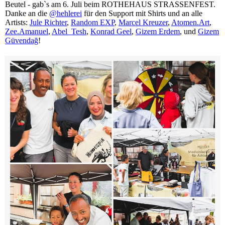
Beutel - gab`s am 6. Juli beim ROTHEHAUS STRASSENFEST.
Danke an die
@hehlerei
für den Support mit Shirts und an alle
Artists:
Jule Richter
,
Random EXP
,
Marcel Kreuzer
,
Atomen.Art
,
Zee.Amanuel
,
Abel_Tesh
,
Konrad Geel
,
Gizem Erdem
,
und
Gizem
Güvendağ
!